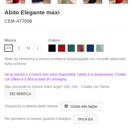
Abito Elegante maxi
CEM-AT705B
Misura
Colore
Black
Bordeaux
Emerald
Mauve Rose
Navy
Sage
XS
S
M
L
Abito da cerimonia a sirena scollatura drappeggiata con corsetto allacciato
sulla schiena
Se la misura o il colore non sono disponibili, l'abito è in produzione. Chatta
con Stella e ti dirà la data di consegna.
Stai cercando le misure extra large? 2XL-3XL - Chatta con Stella:
392 9890514
Visualizza la tabella delle misure:
Guida alle taglie
Per prendere le misure guarda il disegno:
clicca qui