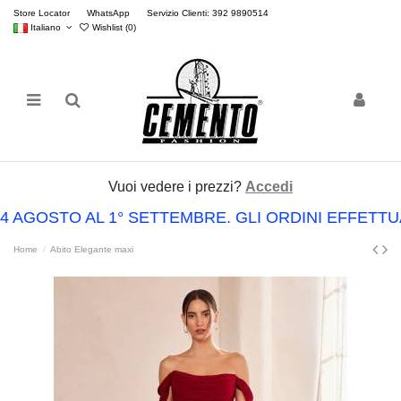
Store Locator
WhatsApp
Servizio Clienti: 392 9890514
Italiano
Wishlist (
0
)
Vuoi vedere i prezzi?
Accedi
4 AGOSTO AL 1° SETTEMBRE. GLI ORDINI EFFETT
Home
Abito Elegante maxi