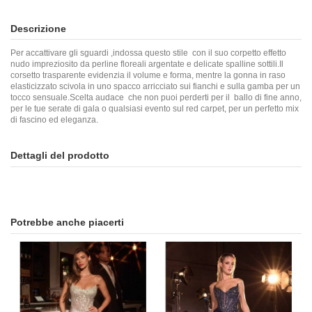
Descrizione
Per accattivare gli sguardi ,indossa questo stile con il suo corpetto effetto
nudo impreziosito da perline floreali argentate e delicate spalline sottili.Il
corsetto trasparente evidenzia il volume e forma, mentre la gonna in raso
elasticizzato scivola in uno spacco arricciato sui fianchi e sulla gamba per un
tocco sensuale.Scelta audace che non puoi perderti per il ballo di fine anno,
per le tue serate di gala o qualsiasi evento sul red carpet, per un perfetto mix
di fascino ed eleganza.
Dettagli del prodotto
Potrebbe anche piacerti