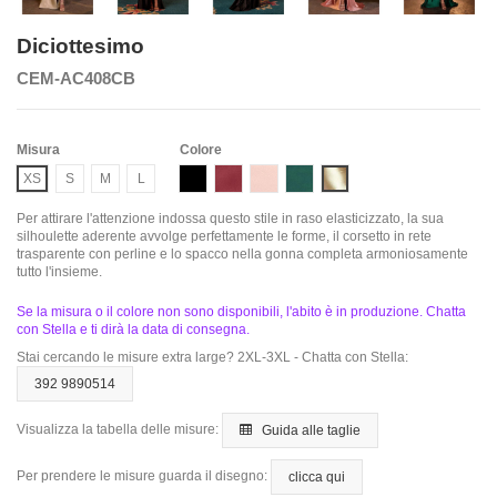
Diciottesimo
CEM-AC408CB
Misura
Colore
Black
Burgundy
Dusty Rose
Emerald
Gold
XS
S
M
L
Per attirare l'attenzione indossa questo stile in raso elasticizzato, la sua
silhoulette aderente avvolge perfettamente le forme, il corsetto in rete
trasparente con perline e lo spacco nella gonna completa armoniosamente
tutto l'insieme.
Se la misura o il colore non sono disponibili, l'abito è in produzione. Chatta
con Stella e ti dirà la data di consegna.
Stai cercando le misure extra large? 2XL-3XL - Chatta con Stella:
392 9890514
Visualizza la tabella delle misure:
Guida alle taglie
Per prendere le misure guarda il disegno:
clicca qui