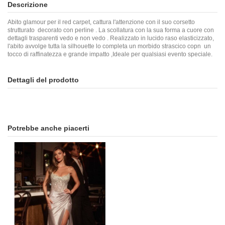
Descrizione
Abito glamour per il red carpet, cattura l'attenzione con il suo corsetto
strutturato decorato con perline . La scollatura con la sua forma a cuore con
dettagli trasparenti vedo e non vedo . Realizzato in lucido raso elasticizzato,
l'abito avvolge tutta la silhouette lo completa un morbido strascico copn un
tocco di raffinatezza e grande impatto ,Ideale per qualsiasi evento speciale.
Dettagli del prodotto
Potrebbe anche piacerti