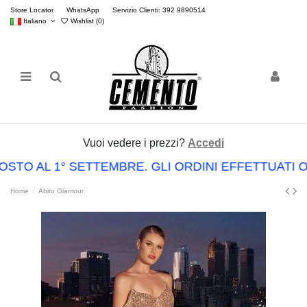
Store Locator
WhatsApp
Servizio Clienti: 392 9890514
Italiano
Wishlist (
0
)
Vuoi vedere i prezzi?
Accedi
OSTO AL 1° SETTEMBRE. GLI ORDINI EFFETTUATI
Home
Abito Glamour