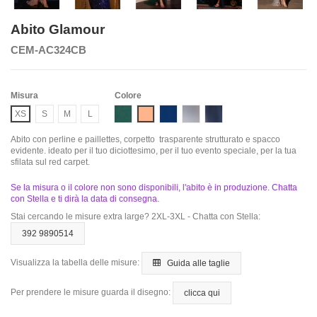
Abito Glamour
CEM-AC324CB
Misura
Colore
Emerald
Mocha Gold
Navy
Silver
Smoky Blue
XS
S
M
L
Abito con perline e paillettes, corpetto trasparente strutturato e spacco
evidente. ideato per il tuo diciottesimo, per il tuo evento speciale, per la tua
sfilata sul red carpet.
Se la misura o il colore non sono disponibili, l'abito è in produzione. Chatta
con Stella e ti dirà la data di consegna.
Stai cercando le misure extra large? 2XL-3XL - Chatta con Stella:
392 9890514
Visualizza la tabella delle misure:
Guida alle taglie
Per prendere le misure guarda il disegno:
clicca qui