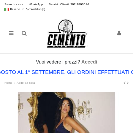
Store Locator
WhatsApp
Servizio Clienti: 392 9890514
Italiano
Wishlist (
0
)
Vuoi vedere i prezzi?
Accedi
OSTO AL 1° SETTEMBRE. GLI ORDINI EFFETTUAT
Home
Abito da sera