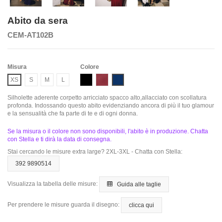
Abito da sera
CEM-AT102B
Misura
Colore
Black
Burgundy
Navy
XS
S
M
L
Silholette aderente corpetto arricciato spacco alto,allacciato con scollatura
profonda. Indossando questo abito evidenziando ancora di più il tuo glamour
e la sensualità che fa parte di te e di ogni donna.
Se la misura o il colore non sono disponibili, l'abito è in produzione. Chatta
con Stella e ti dirà la data di consegna.
Stai cercando le misure extra large? 2XL-3XL - Chatta con Stella:
392 9890514
Visualizza la tabella delle misure:
Guida alle taglie
Per prendere le misure guarda il disegno:
clicca qui