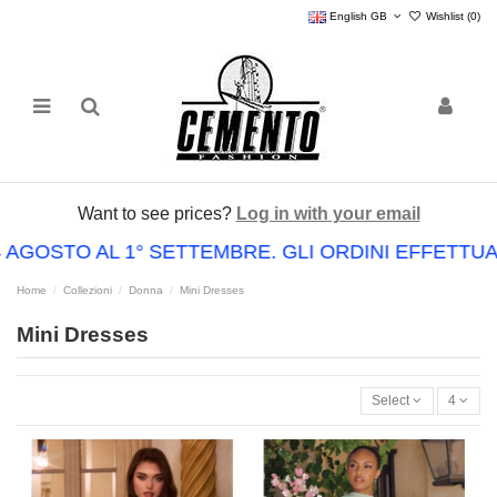
English GB
Wishlist (
0
)
Want to see prices?
Log in with your email
4 AGOSTO AL 1° SETTEMBRE. GLI ORDINI EFFETT
Home
Collezioni
Donna
Mini Dresses
Mini Dresses
Select
4