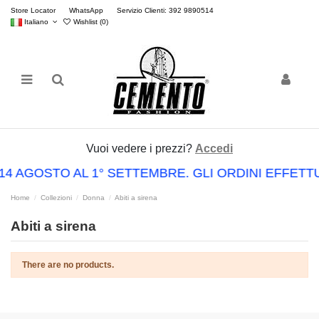
Store Locator
WhatsApp
Servizio Clienti: 392 9890514
Italiano
Wishlist (
0
)
Vuoi vedere i prezzi?
Accedi
 14 AGOSTO AL 1° SETTEMBRE. GLI ORDINI EFFE
Home
Collezioni
Donna
Abiti a sirena
Abiti a sirena
There are no products.