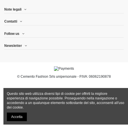
Note legali
Contatti
Follow us
Newsletter
© Cemento Fashion Srls unipersonale - P.IVA: 06062190878
Questo sito web utilizza diversi tipi di cookie per offrirti la migliore
esperienza di navigazione possibile. Proseguendo nella navigazione o
accedendo a un qualunque elemento sottostante del sito, acconsenti all'uso
dei cookie.
Accetta